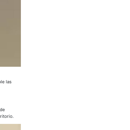
le las
 de
itorio.