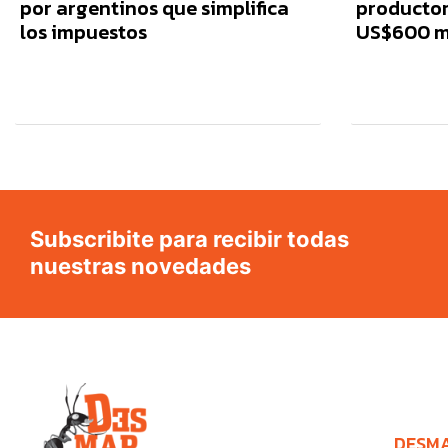
por argentinos que simplifica
productora
los impuestos
US$600 m
Subscribite para recibir todas
nuestras novedades
DESM