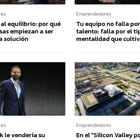
res
Emprendedores
 al equilibrio: por qué
Tu equipo no falla por
sas empiezan a ser
talento: falla por el t
a solución
mentalidad que culti
res
Emprendedores
k le vendería su
En el "Silicon Valley p