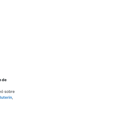
n de
eó sobre
Buterin
,