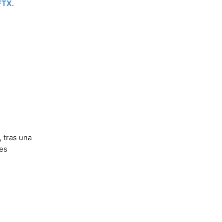
FTX
.
 tras una
res