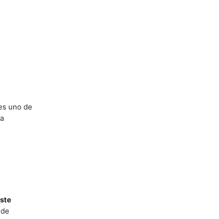
es uno de
la
este
 de