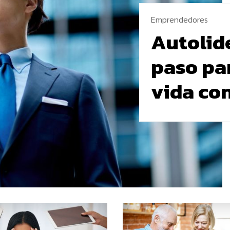
Emprendedores
Autolide
paso pa
vida co