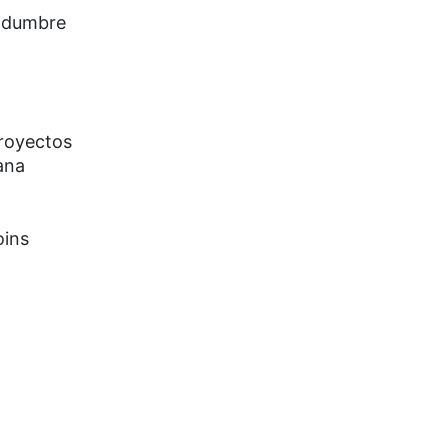
tidumbre
proyectos
ana
oins