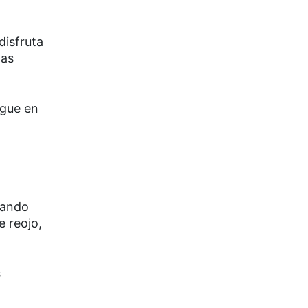
disfruta
las
igue en
tando
e reojo,
s