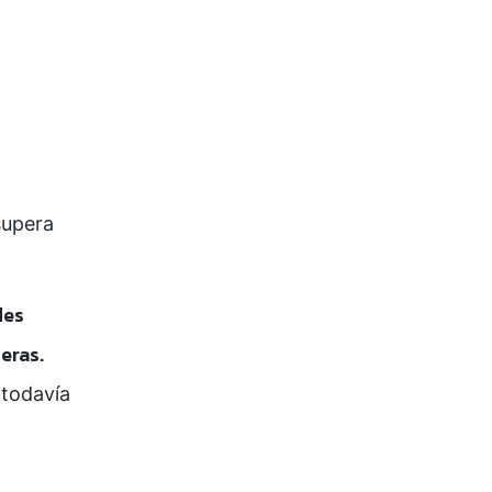
supera
des
eras.
 todavía