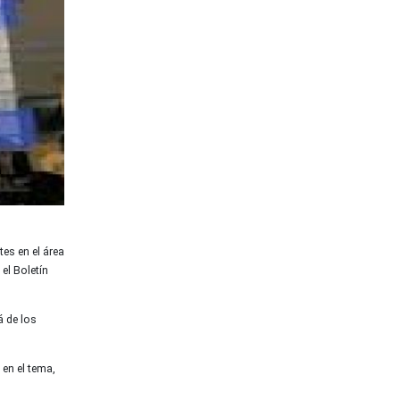
tes en el área
el Boletín
á de los
en el tema,