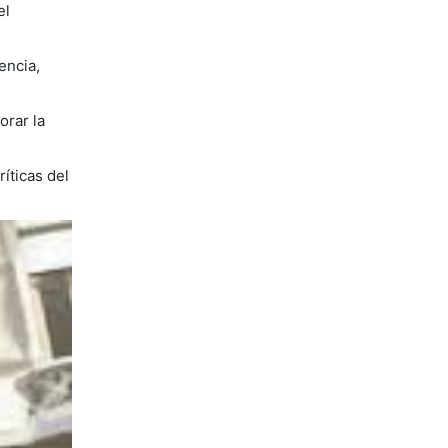
el
encia,
orar la
íticas del