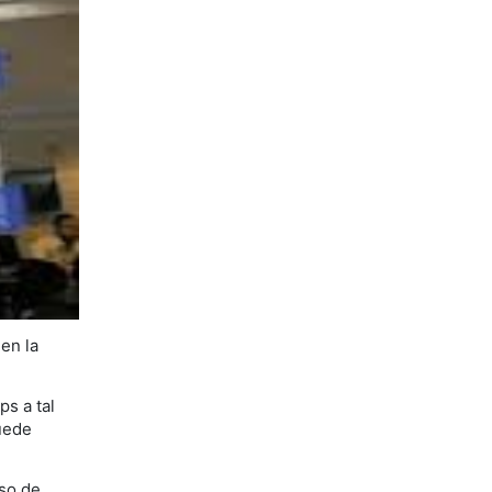
 en la
ps a tal
uede
aso de