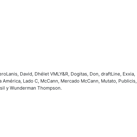
roLanis, David, Dhélet VMLY&R, Dogitas, Don, draftLine, Exxia,
 La América, Lado C, McCann, Mercado McCann, Mutato, Publicis, 
asil y Wunderman Thompson.