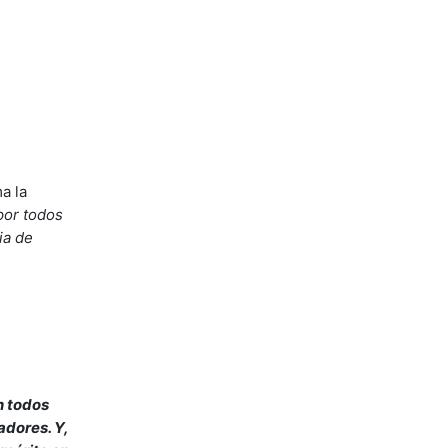
a la
por todos
ia de
n todos
adores. Y,