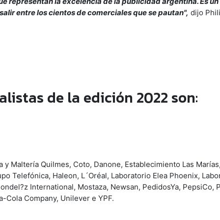
ue representan la excelencia de la publicidad argentina. Es un
salir entre los cientos de comerciales que se pautan",
dijo Phil
listas de la edición 2022 son:
 y Maltería Quilmes, Coto, Danone, Establecimiento Las Marías,
 Telefónica, Haleon, L´Oréal, Laboratorio Elea Phoenix, Labor
ondel?z International, Mostaza, Newsan, PedidosYa, PepsiCo, P
a-Cola Company, Unilever e YPF.