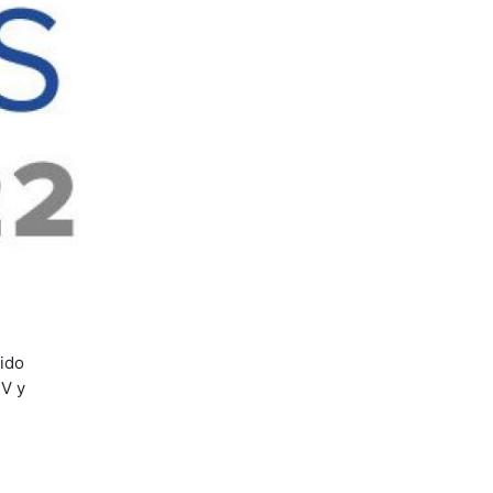
ido
TV y