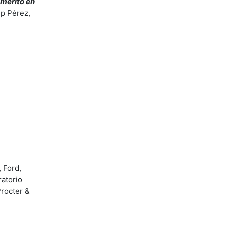
 mérito en
ip Pérez,
 Ford,
atorio
rocter &