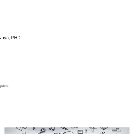
Naya, PHD,
gales.