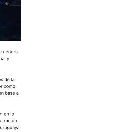
ue genera
ual y
s de la
lor como
en base a
m en lo
y trae un
a uruguaya.