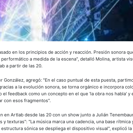
asado en los principios de acción y reacción. Presión sonora q
performático a medida de la escena", detalló Molina, artista vis
b a partir de las 20.
r González, agregó: "En el caso puntual de esta puesta, partimo
acias a la evolución sonora, se torna orgánico e incorpora co
 el feedback como un concepto en el que 'la obra nos habla' y 
ar con esos fragmentos".
én en Artlab desde las 20 con un show junto a Julián Tenembau
 y texturas": "La música marca una cadencia, una base rítmica 
estructura sónica se despliega el dispositivo visual", explicó l