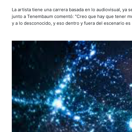
La artista tiene una carrera basada en lo audiovisual, ya
junto a Tenembaum comentó: "Creo que hay que tener much
y a lo desconocido, y eso dentro y fuera del escenario es