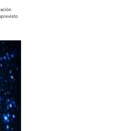
ración
mprevisto