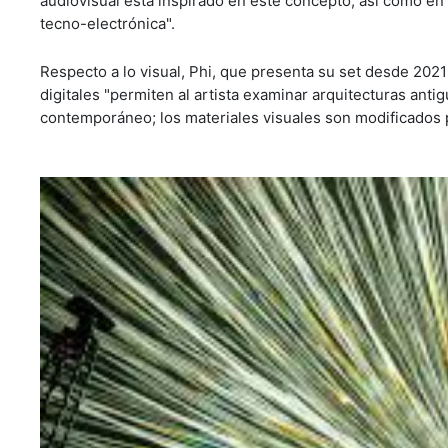
audiovisual está inspirado en este concepto, así como en 
tecno-electrónica".
Respecto a lo visual, Phi, que presenta su set desde 202
digitales "permiten al artista examinar arquitecturas ant
contemporáneo; los materiales visuales son modificados p