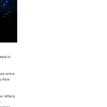
asta lo
tes entre
y Asia
e refiere
t