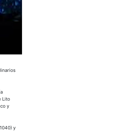
linarios
ía
 Lito
cco y
 1040) y