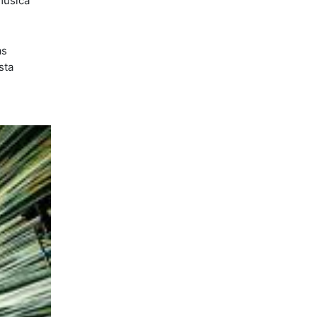
música
as
sta