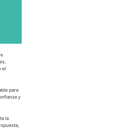
os
es,
 el
able para
onfianza y
ta la
ropuesta,