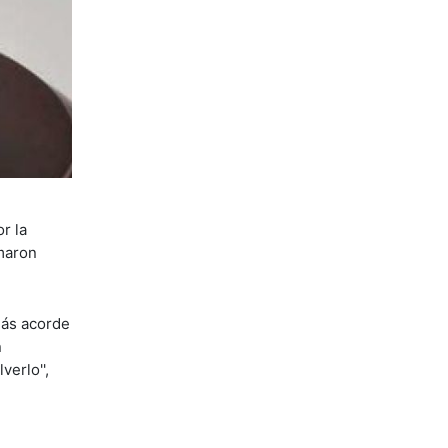
r la
rmaron
más acorde
n
erlo'',