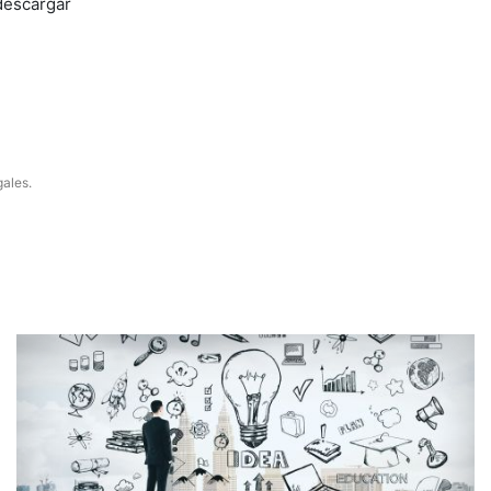
 descargar
gales.