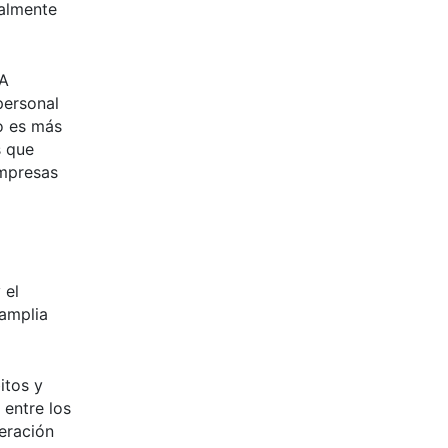
ialmente
 A
personal
o es más
s que
empresas
 el
 amplia
itos y
 entre los
eración