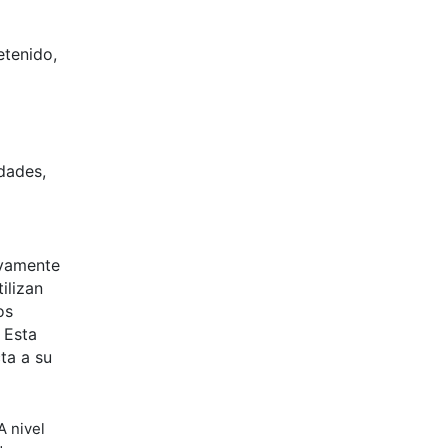
etenido,
dades,
ivamente
ilizan
os
 Esta
ta a su
A nivel