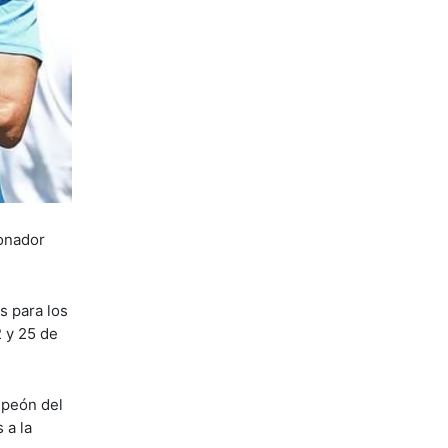
ionador
s para los
 y 25 de
mpeón del
 a la