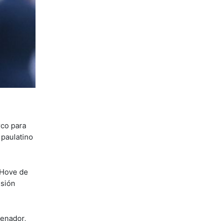
rco para
 paulatino
 Hove de
esión
renador,