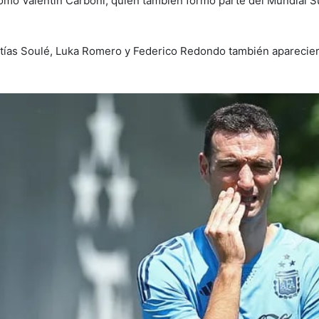
 como Valentín Carboni, quien también formó parte del Mundial 
tías Soulé, Luka Romero y Federico Redondo también aparecier