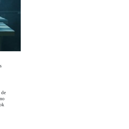
s
 de
omo
ook