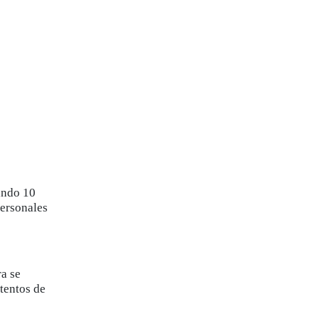
ando 10
personales
ra se
tentos de