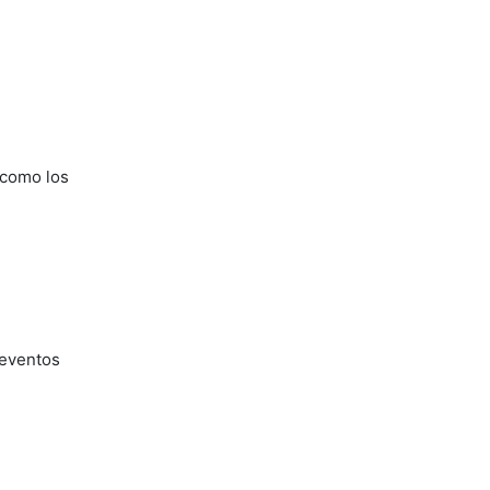
segmento
 como los
 eventos