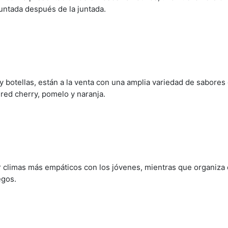
aturaleza juvenil y desenfadada,
Dr. Lemon
empresa líder del 
en con la presentación de envases llamativos, una nueva versión
juntada después de la juntada.
 y botellas, están a la venta con una amplia variedad de sabores
 red cherry, pomelo y naranja.
 climas más empáticos con los jóvenes, mientras que organiza
egos.