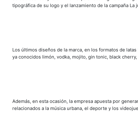
Próxima a sus 25 años y con el propósito de afianzar su n
de bebidas
ready to drink
en el país reconfigura su imag
tipográfica de su logo y el lanzamiento de la campaña La 
Los últimos diseños de la marca, en los formatos de latas
ya conocidos limón, vodka, mojito, gin tonic, black cherry,
Además, en esta ocasión, la empresa apuesta por generar
relacionados a la música urbana, el deporte y los videoju