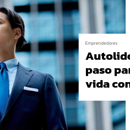
Emprendedores
Autolide
paso pa
vida co