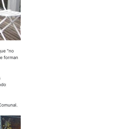
que "no
ue forman
n
ndo
 Comunal.