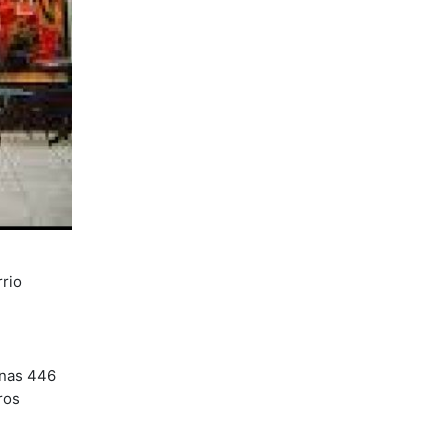
rrio
unas 446
ros