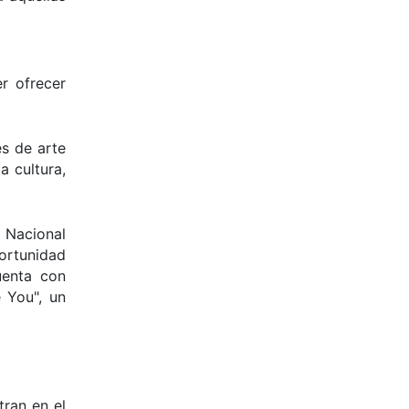
r ofrecer
s de arte
a cultura,
 Nacional
ortunidad
uenta con
 You", un
tran en el