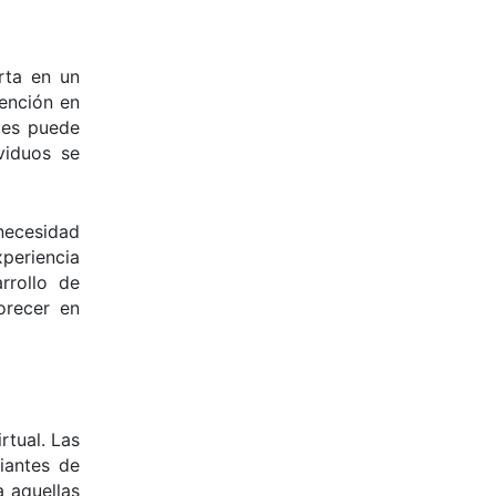
rta en un
tención en
ales puede
viduos se
necesidad
xperiencia
rrollo de
orecer en
rtual. Las
iantes de
a aquellas