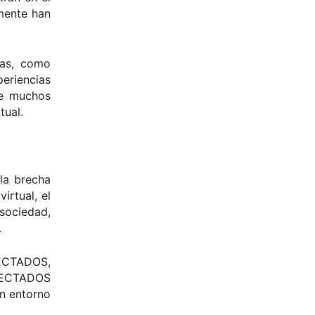
lmente han
das, como
eriencias
ue muchos
tual.
la brecha
irtual, el
sociedad,
.
NECTADOS,
ONECTADOS
n entorno