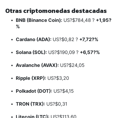
Otras criptomonedas destacadas
BNB (Binance Coin):
US?$784,48 ?
+1,95?
%
Cardano (ADA):
US?$0,82 ?
+7,72?%
Solana (SOL):
US?$190,09 ?
+6,57?%
Avalanche (AVAX):
US?$24,05
Ripple (XRP):
US?$3,20
Polkadot (DOT):
US?$4,15
TRON (TRX):
US?$0,31
Litecoin (LTC):
US?$113,60