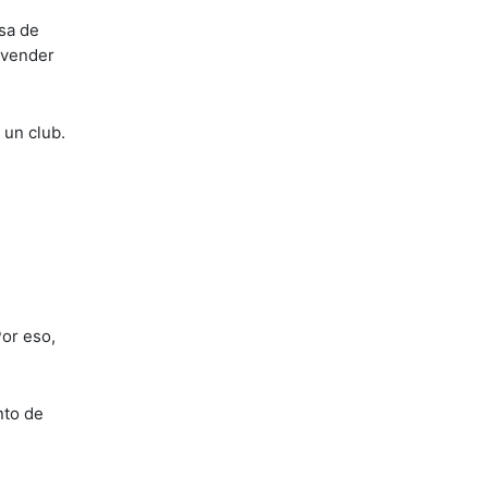
asa de
 vender
 un club.
Por eso,
nto de