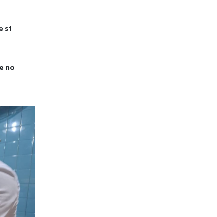
e sí
ue no