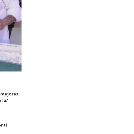
s mejores
el
4°
entí