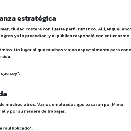
anza estratégica
amar
, ciudad costera con fuerte perfil turístico. Allí, Miguel en
 logros ya lo precedían, y el público respondió con entusiasmo.
nómico. Un lugar al que muchos viajan especialmente para con
rtida.
 que soy".
ida
a de muchos otros. Varios empleados que pasaron por Mima
él y por su manera de trabajar.
a multiplicado".