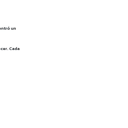
contró un
ocer. Cada