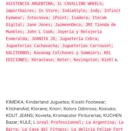
ASISTENCIA ARGENTINA; IL CAVALLINO WHEELS;
importbaires; In Store; IndiaStyle; Indy; Infinit
Eyewear; Intecnova; iPoint; Isadora; Itecom
Digital; Jane Jones; JazmeenDeco; JMI Tienda de
Muebles; John L Cook; Joyeria y Relojeria
Esmeralda; JUANITA JO; Juguetería Cebra;
Jugueterias Cachavacha; Jugueterias Carrousel;
KALITEKNOS; Kavanag Colchones y Sommiers; KEL
s;
EDICIONES; Kérastase; Keter; Kevingston; Kiehl
KIMEIKA; Kinderland Juguetes; Kioshi Footwear;
KitchenAid; Klorane; Knorr; Kolors Odinroxs; Kosiuko;
KOUT JEANS; Kovieta; Kromacolor Pinturerias; KUCHEN
Bazar; KULE; L
oreal Professionnel; La Argentina; La
Barra; La Casa del Fitness; La delicia Felipe Fort