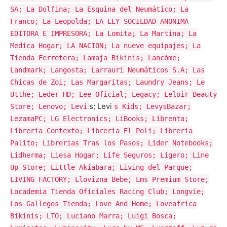
SA; La Dolfina; La Esquina del Neumático; La
Franco; La Leopolda; LA LEY SOCIEDAD ANONIMA
EDITORA E IMPRESORA; La Lomita; La Martina; La
Medica Hogar; LA NACION; La nueve equipajes; La
Tienda Ferretera; Lamaja Bikinis; Lancôme;
Landmark; Langosta; Larrauri Neumáticos S.A; Las
Chicas de Zoi; Las Margaritas; Laundry Jeans; Le
Utthe; Leder HD; Lee Oficial; Legacy; Leloir Beauty
s; Levi
Store; Lenovo; Levi
s Kids; LevysBazar;
LezamaPC; LG Electronics; LiBooks; Librenta;
Libreria Contexto; Libreria El Poli; Libreria
Palito; Librerias Tras los Pasos; Lider Notebooks;
Lidherma; Liesa Hogar; Life Seguros; Ligero; Line
Up Store; Little Akiabara; Living del Parque;
LIVING FACTORY; Llovizna Bebe; Lms Premium Store;
Locademia Tienda Oficiales Racing Club; Longvie;
Los Gallegos Tienda; Love And Home; Loveafrica
Bikinis; LTO; Luciano Marra; Luigi Bosca;