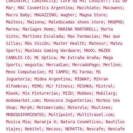
Luminatec; Luminocity; Lure by MS; Lusqtoff; Luz de
Mar; MAC Cosmetics Argentina; Macchiato; Macowens;
Macro Baby; MAGAZZINO; magher; Magna Store;
Maitess; Maizena; Maleducadas shoes store; MAQPRO;
Marea; Mariages Home; MARINA MARTORELL; Marta
Sixto; Martinez Escalada; Mas Farmacias; Mas que
Sillas; Más Visión; Master Health; Matesur; Mateu
Sports; Maximus Gaming Hardware; MAXX; MAZEK
CANDLES CO; MC Optica; Me Extraña Araña; Mega
Sports; megusta; Mercadian; MercadoPago; Merlino;
Mexx Computacion; MI CAMPO; Mi Farma; Mi
Jugueteria; Midea Argentina; MIDWAY; Mihran
Alfombras; MIMO; Mir Fitness; MISHKA; Mistral;
Miwok; Mix Pinturerías; MIZU; Mobbex; Mobilarg;
modomarket.com; Monococo Jugueterias; Morbos Sex
Shop; Morph; Motomercado; Motorola; Moulinex;
MRBEQUIPAMIENTOS; Multipoint; Multitravel.com;
Musica Mia; Naranja X; Natura Cosméticos; Nautilus
Viajes; Nebitel; Necxus; NERATTA; Nescafe; Nescafe