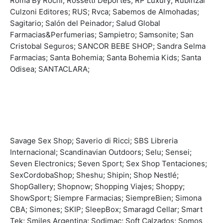
Roma By Rochi; Rossetti Deportes; RP Luxury; Rubinzal
Culzoni Editores; RUS; Rvca; Sabemos de Almohadas;
Sagitario; Salón del Peinador; Salud Global
Farmacias&Perfumerias; Sampietro; Samsonite; San
Cristobal Seguros; SANCOR BEBE SHOP; Sandra Selma
Farmacias; Santa Bohemia; Santa Bohemia Kids; Santa
Odisea; SANTACLARA;
Savage Sex Shop; Saverio di Ricci; SBS Libreria
Internacional; Scandinavian Outdoors; Selu; Sensei;
Seven Electronics; Seven Sport; Sex Shop Tentaciones;
SexCordobaShop; Sheshu; Shipin; Shop Nestlé;
ShopGallery; Shopnow; Shopping Viajes; Shoppy;
ShowSport; Siempre Farmacias; SiempreBien; Simona
CBA; Simones; SKIP; SleepBox; Smaragd Cellar; Smart
Tek; Smiles Argentina; Sodimac; Soft Calzados; Somos