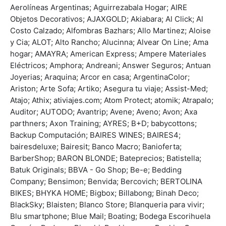
Aerolíneas Argentinas; Aguirrezabala Hogar; AIRE
Objetos Decorativos; AJAXGOLD; Akiabara; Al Click; Al
Costo Calzado; Alfombras Bazhars; Allo Martinez; Aloise
y Cia; ALOT; Alto Rancho; Alucinna; Alvear On Line; Ama
hogar; AMAYRA; American Express; Ampere Materiales
Eléctricos; Amphora; Andreani; Answer Seguros; Antuan
Joyerias; Araquina; Arcor en casa; ArgentinaColor;
Ariston; Arte Sofa; Artiko; Asegura tu viaje; Assist-Med;
Atajo; Athix; ativiajes.com; Atom Protect; atomik; Atrapalo;
Auditor; AUTODO; Avantrip; Avene; Aveno; Avon; Axa
parthners; Axon Training; AYRES; B+D; babycottons;
Backup Computación; BAIRES WINES; BAIRES4;
bairesdeluxe; Bairesit; Banco Macro; Banioferta;
BarberShop; BARON BLONDE; Bateprecios; Batistella;
Batuk Originals; BBVA - Go Shop; Be-e; Bedding
Company; Bensimon; Benvida; Bercovich; BERTOLINA
BIKES; BHYKA HOME; Bigbox; Billabong; Binah Deco;
BlackSky; Blaisten; Blanco Store; Blanqueria para vivir;
Blu smartphone; Blue Mail; Boating; Bodega Escorihuela