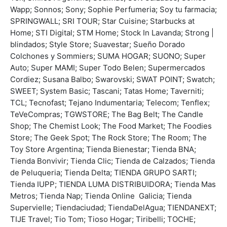
Wapp; Sonnos; Sony; Sophie Perfumeria; Soy tu farmacia;
SPRINGWALL; SRI TOUR; Star Cuisine; Starbucks at
Home; STI Digital; STM Home; Stock In Lavanda; Strong |
blindados; Style Store; Suavestar; Sueño Dorado
Colchones y Sommiers; SUMA HOGAR; SUONO; Super
Auto; Super MAMI; Super Todo Belen; Supermercados
Cordiez; Susana Balbo; Swarovski; SWAT POINT; Swatch;
SWEET; System Basic; Tascani; Tatas Home; Taverniti;
TCL; Tecnofast; Tejano Indumentaria; Telecom; Tenflex;
TeVeCompras; TGWSTORE; The Bag Belt; The Candle
Shop; The Chemist Look; The Food Market; The Foodies
Store; The Geek Spot; The Rock Store; The Room; The
Toy Store Argentina; Tienda Bienestar; Tienda BNA;
Tienda Bonvivir; Tienda Clic; Tienda de Calzados; Tienda
de Peluqueria; Tienda Delta; TIENDA GRUPO SARTI;
Tienda IUPP; TIENDA LUMA DISTRIBUIDORA; Tienda Mas
Metros; Tienda Nap; Tienda Online  Galicia; Tienda
Supervielle; Tiendaciudad; TiendaDelAgua; TIENDANEXT;
TIJE Travel; Tio Tom; Tioso Hogar; Tiribelli; TOCHE;