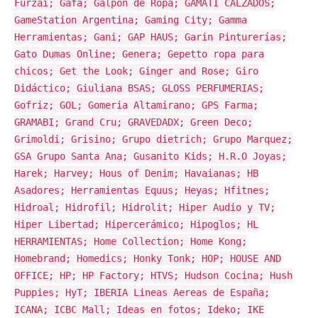
Furzai; Gafa; Galpón de Ropa; GAMATI CALZADOS;
GameStation Argentina; Gaming City; Gamma
Herramientas; Gani; GAP HAUS; Garin Pinturerías;
Gato Dumas Online; Genera; Gepetto ropa para
chicos; Get the Look; Ginger and Rose; Giro
Didáctico; Giuliana BSAS; GLOSS PERFUMERIAS;
Gofriz; GOL; Gomeria Altamirano; GPS Farma;
GRAMABI; Grand Cru; GRAVEDADX; Green Deco;
Grimoldi; Grisino; Grupo dietrich; Grupo Marquez;
GSA Grupo Santa Ana; Gusanito Kids; H.R.O Joyas;
Harek; Harvey; Hous of Denim; Havaianas; HB
Asadores; Herramientas Equus; Heyas; Hfitnes;
Hidroal; Hidrofil; Hidrolit; Hiper Audio y TV;
Hiper Libertad; Hipercerámico; Hipoglos; HL
HERRAMIENTAS; Home Collection; Home Kong;
Homebrand; Homedics; Honky Tonk; HOP; HOUSE AND
OFFICE; HP; HP Factory; HTVS; Hudson Cocina; Hush
Puppies; HyT; IBERIA Lineas Aereas de España;
ICANA; ICBC Mall; Ideas en fotos; Ideko; IKE