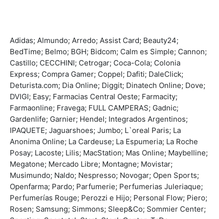
Adidas; Almundo; Arredo; Assist Card; Beauty24;
BedTime; Belmo; BGH; Bidcom; Calm es Simple; Cannon;
Castillo; CECCHINI; Cetrogar; Coca-Cola; Colonia
Express; Compra Gamer; Coppel; Dafiti; DaleClick;
Deturista.com; Dia Online; Diggit; Dinatech Online; Dove;
DVIGI; Easy; Farmacias Central Oeste; Farmacity;
Farmaonline; Fravega; FULL CAMPERAS; Gadnic;
Gardenlife; Garnier; Hendel; Integrados Argentinos;
IPAQUETE; Jaguarshoes; Jumbo; L`oreal Paris; La
Anonima Online; La Cardeuse; La Espumeria; La Roche
Posay; Lacoste; Lilis; MacStation; Mas Online; Maybelline;
Megatone; Mercado Libre; Montagne; Movistar;
Musimundo; Naldo; Nespresso; Novogar; Open Sports;
Openfarma; Pardo; Parfumerie; Perfumerias Juleriaque;
Perfumerías Rouge; Perozzi e Hijo; Personal Flow; Piero;
Rosen; Samsung; Simmons; Sleep&Co; Sommier Center;