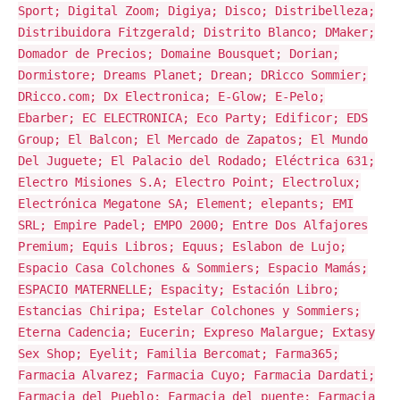
Sport; Digital Zoom; Digiya; Disco; Distribelleza;
Distribuidora Fitzgerald; Distrito Blanco; DMaker;
Domador de Precios; Domaine Bousquet; Dorian;
Dormistore; Dreams Planet; Drean; DRicco Sommier;
DRicco.com; Dx Electronica; E-Glow; E-Pelo;
Ebarber; EC ELECTRONICA; Eco Party; Edificor; EDS
Group; El Balcon; El Mercado de Zapatos; El Mundo
Del Juguete; El Palacio del Rodado; Eléctrica 631;
Electro Misiones S.A; Electro Point; Electrolux;
Electrónica Megatone SA; Element; elepants; EMI
SRL; Empire Padel; EMPO 2000; Entre Dos Alfajores
Premium; Equis Libros; Equus; Eslabon de Lujo;
Espacio Casa Colchones & Sommiers; Espacio Mamás;
ESPACIO MATERNELLE; Espacity; Estación Libro;
Estancias Chiripa; Estelar Colchones y Sommiers;
Eterna Cadencia; Eucerin; Expreso Malargue; Extasy
Sex Shop; Eyelit; Familia Bercomat; Farma365;
Farmacia Alvarez; Farmacia Cuyo; Farmacia Dardati;
Farmacia del Pueblo; Farmacia del puente; Farmacia