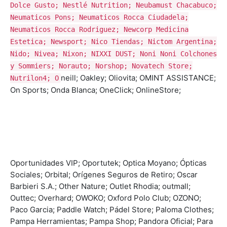
Dolce Gusto; Nestlé Nutrition; Neubamust Chacabuco;
Neumaticos Pons; Neumaticos Rocca Ciudadela;
Neumaticos Rocca Rodriguez; Newcorp Medicina
Estetica; Newsport; Nico Tiendas; Nictom Argentina;
Nido; Nivea; Nixon; NIXXI DUST; Noni Noni Colchones
y Sommiers; Norauto; Norshop; Novatech Store;
neill; Oakley; Oliovita; OMINT ASSISTANCE;
Nutrilon4; O
On Sports; Onda Blanca; OneClick; OnlineStore;
Oportunidades VIP; Oportutek; Optica Moyano; Ópticas
Sociales; Orbital; Orígenes Seguros de Retiro; Oscar
Barbieri S.A.; Other Nature; Outlet Rhodia; outmall;
Outtec; Overhard; OWOKO; Oxford Polo Club; OZONO;
Paco Garcia; Paddle Watch; Pádel Store; Paloma Clothes;
Pampa Herramientas; Pampa Shop; Pandora Oficial; Para