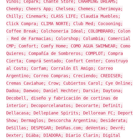
Vinos; Cepark; Chante Store; CHARMING DREAMS;
Cheeky; Cheers App; Chelsea; Chemes; Cherimoya;
Chilly; Cinemark; CLASS LIFE; Claudia Muebles;
Click Compra; CLIMA NORTE; Club Med; Cocooning;
Coffee Break; Colchoneria Ideal; COLOMBRARO; Colon
- Red de Farmacias; Colorshop; Columbia; Comercial
CMP; Comfort; Comfy Home; COMO AGUA SWIMWEAR; Como
Quieres; Compañía de Sombreros; COMPLOT; Compra
Cierta; Comprá Sentado; Confort Center; Construyo
al Costo; Corfam; Corralón El Amigo; Correo
Argentino; Correo Compras; Creciendo; CREDISER;
Cremas Caviahue; Crow; Cubiertos Carol; Cye Online;
Dadoa; Daewoo; Daniel Hechter; Darsie; Daytona;
Decobell, diseño y fabricación de cortinas de
interior; Decoporcelanatos; Decorarte; Definit;
Dellacasa; Dellepiane Spirits; Dellorean FC; Deport
Show; Dermaglos; Descorcha Argentina; Desiderata;
DeSillas; DESPEGAR; DeUñas.com; deVentas; Devré;
Dexter; Diäba; DIADORA; Diario Clarin; Digital