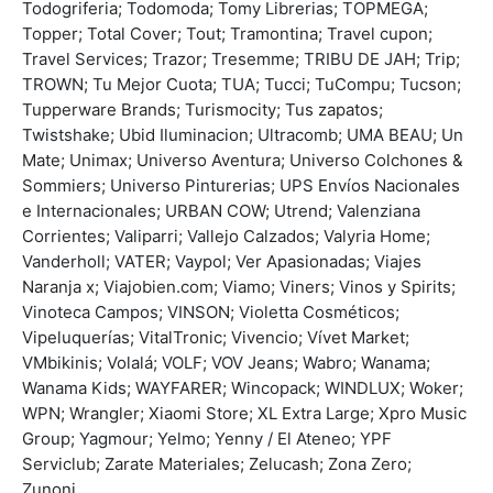
Todogriferia; Todomoda; Tomy Librerias; TOPMEGA;
Topper; Total Cover; Tout; Tramontina; Travel cupon;
Travel Services; Trazor; Tresemme; TRIBU DE JAH; Trip;
TROWN; Tu Mejor Cuota; TUA; Tucci; TuCompu; Tucson;
Tupperware Brands; Turismocity; Tus zapatos;
Twistshake; Ubid Iluminacion; Ultracomb; UMA BEAU; Un
Mate; Unimax; Universo Aventura; Universo Colchones &
Sommiers; Universo Pinturerias; UPS Envíos Nacionales
e Internacionales; URBAN COW; Utrend; Valenziana
Corrientes; Valiparri; Vallejo Calzados; Valyria Home;
Vanderholl; VATER; Vaypol; Ver Apasionadas; Viajes
Naranja x; Viajobien.com; Viamo; Viners; Vinos y Spirits;
Vinoteca Campos; VINSON; Violetta Cosméticos;
Vipeluquerías; VitalTronic; Vivencio; Vívet Market;
VMbikinis; Volalá; VOLF; VOV Jeans; Wabro; Wanama;
Wanama Kids; WAYFARER; Wincopack; WINDLUX; Woker;
WPN; Wrangler; Xiaomi Store; XL Extra Large; Xpro Music
Group; Yagmour; Yelmo; Yenny / El Ateneo; YPF
Serviclub; Zarate Materiales; Zelucash; Zona Zero;
Zunoni.