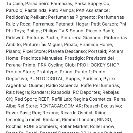
Tu Casa; Paradiñeiro Farmacias; Parka Supply Co;
Paruolo; Pastalinda; Pato Pampa; PAX Assistance;
PedidosYa; Pelikan; Perfumerías Pigmento; Perfumerías
Ruiz y Roca; Perramus; Petenatti Hogar; Petit Garzon; Phi
Phi Toys; Philips; Philips TV & Sound; Piccolo Banfi;
Pideweb; Pinturas Paclin; Pintureria Giannoni; Pinturerías
Ámbito; Pinturerías Miguel; Piñata; Pirámide Home;
Pisano; Pixel Store; Planeta Descanso; Portsaid; Potiers
Home; Precintos Manuales; Prestigio; Previsora del
Parana; Prime; PRK Cycling Club; PRO HOCKEY SHOP;
Protein Store; Prototype; Prüne; Punto 1; Punto
Deportivo; PUNTO DIGITAL; Puppis; Purísima; Pyrex
Argentina; Quamo; Radio Sapienza; Raffe Perfumerias;
Raiz Negra; Randers; Rapsodia; RC Deportes; Rebajas
OK; Red Sport; REEF; Refill Lab; Regina Cosmetics; Reina
Alba; Rel Store; RENTACAR.COM.AR; Reusch Exclusivo;
Rever Pass; Rex; Rexona; Ricardo Ospital; Riiing
tecnología móvil; Rimland; Rimmel London; RINGO;
Rochas; ROHI Sommiers; Roller Market; RollerShow;