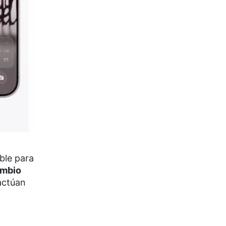
ible para
ambio
actúan