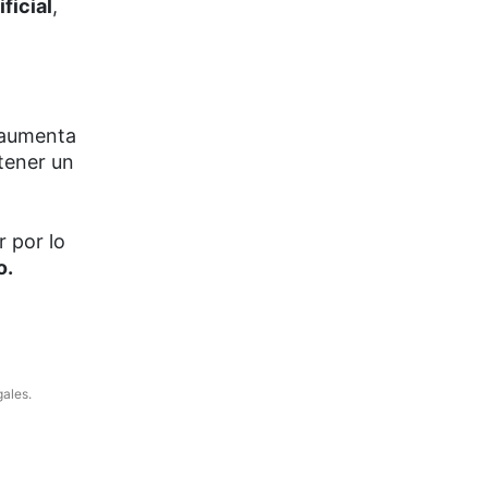
ficial
,
, aumenta
 tener un
 por lo
o.
gales.