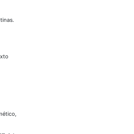
tinas.
exto
mético,