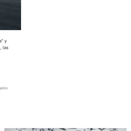
a" y
, las
gales.