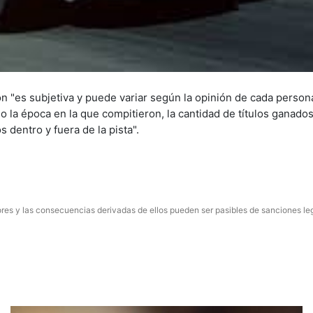
ón "es subjetiva y puede variar según la opinión de cada person
la época en la que compitieron, la cantidad de títulos ganados
os dentro y fuera de la pista".
res y las consecuencias derivadas de ellos pueden ser pasibles de sanciones le