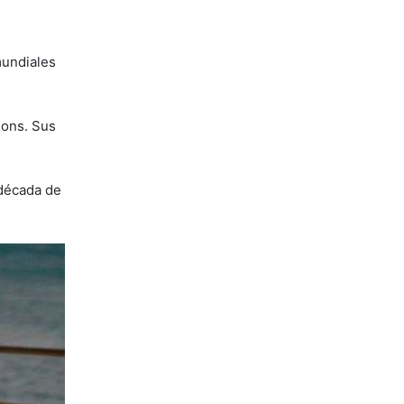
mundiales
ions. Sus
 década de