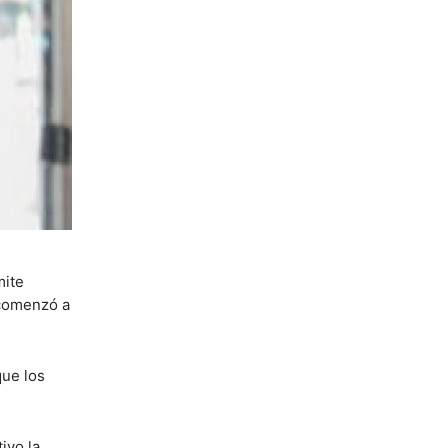
mite
 comenzó a
que los
ivo la