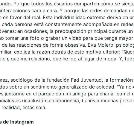
undo. Porque todos los usuarios comparten cómo se siente
as interacciones cara a cara. Y porque las redes demandan u
 en favor del real. Esta individualidad extrema deriva en u
a, cada persona está constantemente acompañada en redes 
óvenes: en ocasiones, la preocupación principal durante un
mo tomar una foto o grabar un vídeo para que tenga mayor
e de las reacciones de forma obsesiva. Eva Molero, psicólo
amiliar, explica la razón detrás de este motivo ulterior: "Qu
ien, que me relaciono, que he ido al lugar de moda. Y, tod
ez, sociólogo de la fundación Fad Juventud, la formación
idos sobre un sentimiento generalizado de soledad. "Ya no 
es juntarme en el parque con mi amigo para charlar con el 
ciales es una ilusión: en apariencia, tienes a muchas perso
realidad, estás sola.
s de Instagram