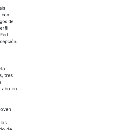
als
n con
igos de
erfil
 Fad
ncepción.
ela
, tres
s
l año en
joven
 las
ndo de