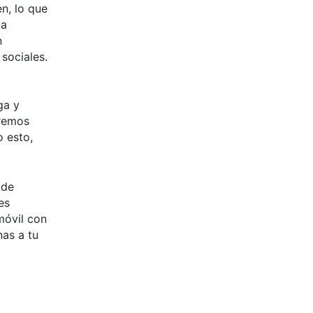
n, lo que
na
n
sociales.
ga y
eremos
o esto,
 de
es
móvil con
nas a tu