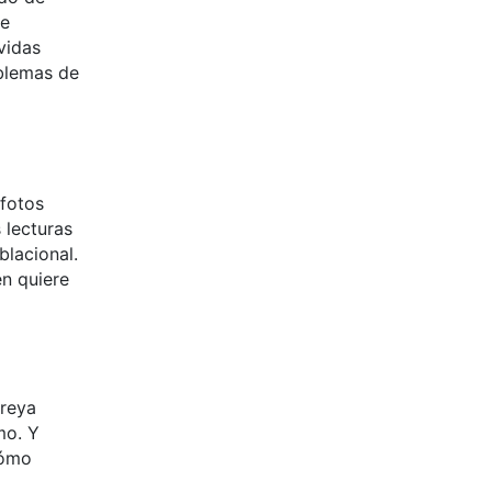
de
vidas
oblemas de
 fotos
 lecturas
blacional.
én quiere
Freya
mo. Y
cómo