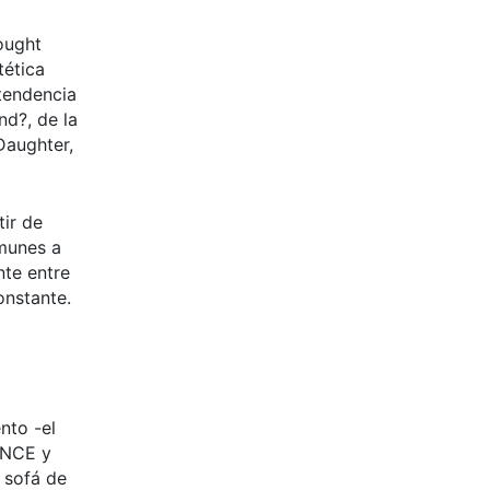
ought
tética
 tendencia
nd?, de la
Daughter,
tir de
omunes a
nte entre
onstante.
nto -el
ONCE y
 sofá de