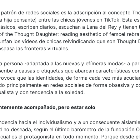
n patrón de redes sociales es la adscripción al concepto Th
 hija pensante) entre las chicas jóvenes en TikTok. Esta es
lásicos, escriben diarios, escuchan a Lana del Rey y tienen
of the Thought Daughter: reading aesthetic of femcel rebra
riunfan los vídeos de chicas reivindicando que son Thought 
pasa las fronteras virtuales.
una persona -adaptada a las nuevas y efímeras modas- a par
scribe a causas o etiquetas que abarcan características c
provoca que las identidades, de forma cada vez más acucia
do principalmente en redes sociales de forma obsesiva y c
alista y con tendencia a la soledad.
tantemente acompañado, pero estar solo
ndencia hacia el individualismo y a un consecuente aislamie
ad no deseada, según el último barómetro de la fundación 
l cual es el protagonista en todo momento. Porque desde el