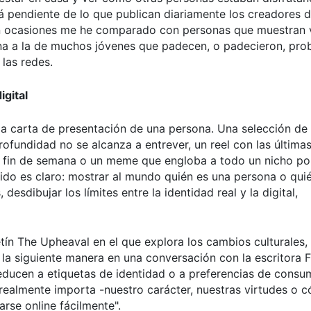
á pendiente de lo que publican diariamente los creadores 
 "en ocasiones me he comparado con personas que muestran 
ajena a la de muchos jóvenes que padecen, o padecieron, pr
las redes.
igital
 la carta de presentación de una persona. Una selección de
ofundidad no se alcanza a entrever, un reel con las últimas
de fin de semana o un meme que engloba a todo un nicho po
nido es claro: mostrar al mundo quién es una persona o qui
esdibujar los límites entre la identidad real y la digital,
etín The Upheaval en el que explora los cambios culturales,
e la siguiente manera en una conversación con la escritora 
 reducen a etiquetas de identidad o a preferencias de consu
realmente importa -nuestro carácter, nuestras virtudes o 
rse online fácilmente".