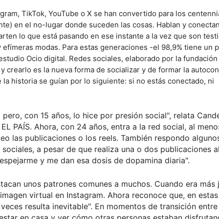
ram, TikTok, YouTube o X se han convertido para los centenni
ante) en el no-lugar donde suceden las cosas. Hablan y conecta
ten lo que está pasando en ese instante a la vez que son test
y efímeras modas. Para estas generaciones -el 98,9% tiene un p
estudio Ocio digital. Redes sociales, elaborado por la fundación
 crearlo es la nueva forma de socializar y de formar la autoco
a historia se guían por lo siguiente: si no estás conectado, ni
 pero, con 15 años, lo hice por presión social", relata Cand
EL PAÍS. Ahora, con 24 años, entra a la red social, al menos
, veo las publicaciones o los reels. También respondo alguno
es sociales, a pesar de que realiza una o dos publicaciones a
despejarme y me dan esa dosis de dopamina diaria".
estacan unos patrones comunes a muchos. Cuando era más 
u imagen virtual en Instagram. Ahora reconoce que, en estas
veces resulta inevitable". En momentos de transición entre
al estar en casa y ver cómo otras personas estaban disfruta