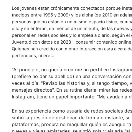
Los jóvenes están crónicamente conectados porque Instag
(nacidos entre 1995 y 2009) y los alpha (de 2010 en adel
personas que no están en un mismo espacio físico, compar
ello y se enteran, en menos de un minuto, de las nuevas 
personal en redes sociales y lo emplea a diario, según el 
Juventud con datos de 2023-, consumir contenido online y
Quienes han crecido con menor interacción cara a cara de l
perteneces, ni eres.
"Al principio, no quería crearme un perfil en Instagram
(prefiere no dar su apellido) en una conversación con 
veces al día. "Reviso las historias y, si tengo tiempo
mensajes directos". En su rutina diaria, mirar las red
Instagram, tiene un papel importante: "Me ayudan a 
En su experiencia como usuaria de redes sociales d
sintió la presión de gestionar, de forma constante, s
plataformas, procura no maquillar quién es aunque "a 
nuevas y viejas amistades, se sintió sola y aislada "